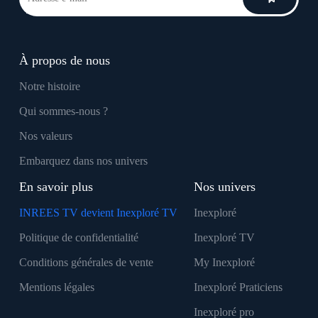
À propos de nous
Notre histoire
Qui sommes-nous ?
Nos valeurs
Embarquez dans nos univers
En savoir plus
Nos univers
INREES TV devient Inexploré TV
Inexploré
Politique de confidentialité
Inexploré TV
Conditions générales de vente
My Inexploré
Mentions légales
Inexploré Praticiens
Inexploré pro