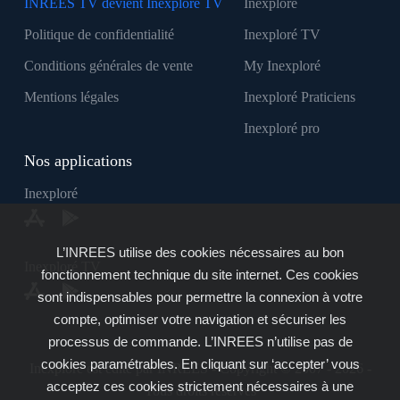
INREES TV devient Inexploré TV
Inexploré
Politique de confidentialité
Inexploré TV
Conditions générales de vente
My Inexploré
Mentions légales
Inexploré Praticiens
Inexploré pro
Nos applications
Inexploré
L’INREES utilise des cookies nécessaires au bon
Inexploré TV
fonctionnement technique du site internet. Ces cookies
sont indispensables pour permettre la connexion à votre
compte, optimiser votre navigation et sécuriser les
processus de commande. L’INREES n’utilise pas de
cookies paramétrables. En cliquant sur ‘accepter’ vous
Inexploré est édité par INREES - Copyright © 2007 - 2026 -
acceptez ces cookies strictement nécessaires à une
Tous droits réservés