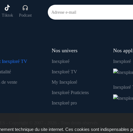
Tiktok
Podcast
Nos univers
Nos appl
 Inexploré TV
Inexploré
Inexploré
tialité
Inexploré TV
 de vente
My Inexploré
Inexploré
Inexploré Praticiens
Inexploré pro
ES - Copyright © 2007 - 2026 - Tous droits réservés
ement technique du site internet. Ces cookies sont indispensables p