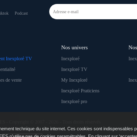
iktok
Podcast
Nos univers
Nos
nt Inexploré TV
Inexploré
Inex
entialité
Inexploré TV
es de vente
My Inexploré
Ine
Inexploré Praticiens
Inexploré pro
ES - Copyright © 2007 - 2026 - Tous droits réservés
ement technique du site internet. Ces cookies sont indispensables p
ES n’utilise pas de cookies paramétrables. En cliquant sur ‘accepte