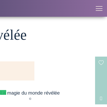
vélée
