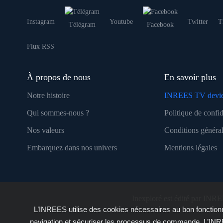
Instagram
Youtube
Twitter
T
Télégram
Facebook
Flux RSS
À propos de nous
En savoir plus
Notre histoire
INREES TV devie
Qui sommes-nous ?
Politique de confid
Nos valeurs
Conditions général
Embarquez dans nos univers
Mentions légales
Inexploré est édité par INRE
L’INREES utilise des cookies nécessaires au bon fonctionn
navigation et sécuriser les processus de commande. L’INRE