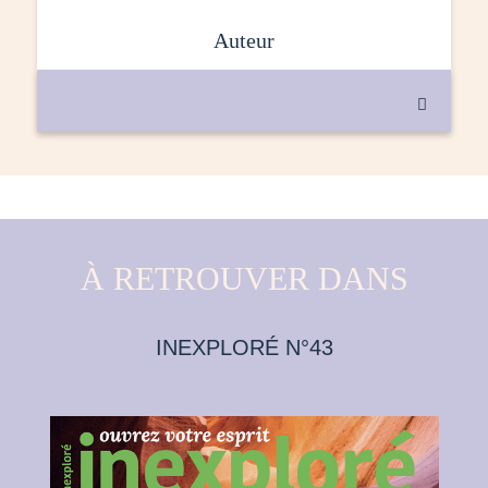
auteur

À RETROUVER DANS
INEXPLORÉ N°43