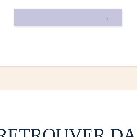

 RETROUVER DA