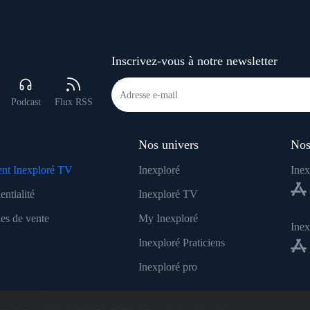
Inscrivez-vous à notre newsletter
Podcast
Flux RSS
Nos univers
Nos
nt Inexploré TV
Inexploré
Inex
entialité
Inexploré TV
es de vente
My Inexploré
Ine
Inexploré Praticiens
Inexploré pro