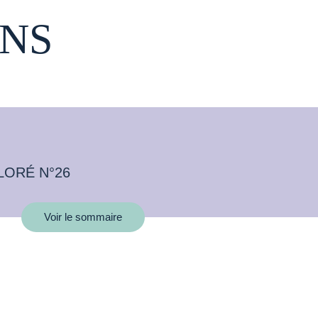
NS
LORÉ N°26
Voir le sommaire