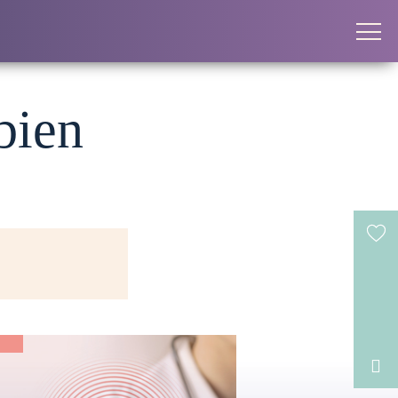
 bien
