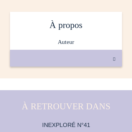
À propos
auteur

À RETROUVER DANS
INEXPLORÉ N°41