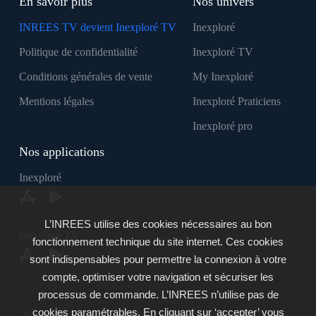
En savoir plus
Nos univers
INREES TV devient Inexploré TV
Inexploré
Politique de confidentialité
Inexploré TV
Conditions générales de vente
My Inexploré
Mentions légales
Inexploré Praticiens
Inexploré pro
Nos applications
Inexploré
L’INREES utilise des cookies nécessaires au bon
Inexploré TV
fonctionnement technique du site internet. Ces cookies
sont indispensables pour permettre la connexion à votre
compte, optimiser votre navigation et sécuriser les
processus de commande. L’INREES n’utilise pas de
cookies paramétrables. En cliquant sur ‘accepter’ vous
Inexploré est édité par INREES - Copyright © 2007 - 2026 -