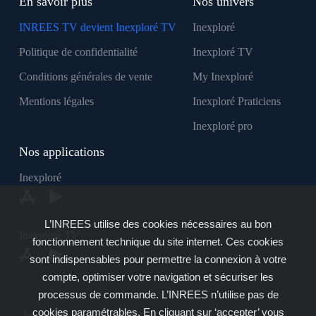
En savoir plus
Nos univers
INREES TV devient Inexploré TV
Inexploré
Politique de confidentialité
Inexploré TV
Conditions générales de vente
My Inexploré
Mentions légales
Inexploré Praticiens
Inexploré pro
Nos applications
Inexploré
L’INREES utilise des cookies nécessaires au bon
Inexploré TV
fonctionnement technique du site internet. Ces cookies
sont indispensables pour permettre la connexion à votre
compte, optimiser votre navigation et sécuriser les
processus de commande. L’INREES n’utilise pas de
cookies paramétrables. En cliquant sur ‘accepter’ vous
Inexploré est édité par INREES - Copyright © 2007 - 2026 -