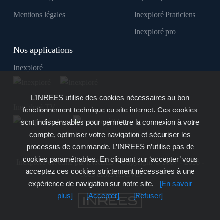
Mentions légales
Inexploré Praticiens
Inexploré pro
Nos applications
Inexploré
L’INREES utilise des cookies nécessaires au bon
Inexploré TV
fonctionnement technique du site internet. Ces cookies
sont indispensables pour permettre la connexion à votre
compte, optimiser votre navigation et sécuriser les
processus de commande. L’INREES n’utilise pas de
cookies paramétrables. En cliquant sur ‘accepter’ vous
Inexploré est édité par INREES - Copyright © 2007 - 2026 -
acceptez ces cookies strictement nécessaires à une
Tous droits réservés
expérience de navigation sur notre site.
[En savoir
plus]
[Accepter]
[Refuser]