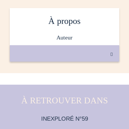
À propos
auteur

À RETROUVER DANS
INEXPLORÉ N°59