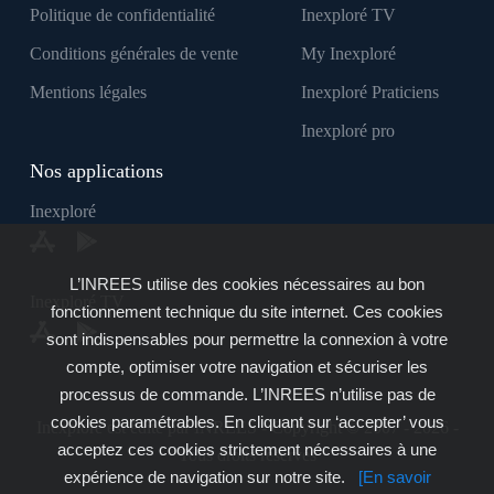
Politique de confidentialité
Inexploré TV
Conditions générales de vente
My Inexploré
Mentions légales
Inexploré Praticiens
Inexploré pro
Nos applications
Inexploré
L’INREES utilise des cookies nécessaires au bon
Inexploré TV
fonctionnement technique du site internet. Ces cookies
sont indispensables pour permettre la connexion à votre
compte, optimiser votre navigation et sécuriser les
processus de commande. L’INREES n’utilise pas de
cookies paramétrables. En cliquant sur ‘accepter’ vous
Inexploré est édité par INREES - Copyright © 2007 - 2026 -
acceptez ces cookies strictement nécessaires à une
Tous droits réservés
expérience de navigation sur notre site.
[En savoir