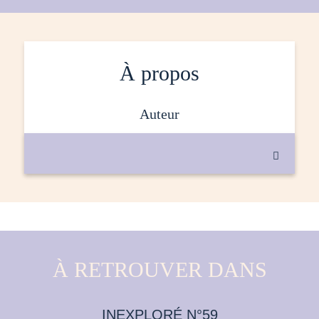
À propos
auteur

À RETROUVER DANS
INEXPLORÉ N°59