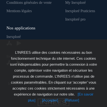
Conditions générales de vente
My Inexploré
Mentions légales
Inexploré Praticiens
Inexploré pro
Nos applications
Inexploré
L’INREES utilise des cookies nécessaires au bon
Inexploré TV
fonctionnement technique du site internet. Ces cookies
sont indispensables pour permettre la connexion à votre
compte, optimiser votre navigation et sécuriser les
processus de commande. L’INREES n’utilise pas de
cookies paramétrables. En cliquant sur ‘accepter’ vous
Inexploré est édité par INREES - Copyright © 2007 - 2026 -
acceptez ces cookies strictement nécessaires à une
Tous droits réservés
expérience de navigation sur notre site.
[En savoir
plus]
[Accepter]
[Refuser]