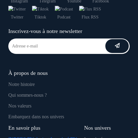
Instagram
Télégram
Youtube
Facebook
Twitter
Tiktok
Podcast
Flux RSS
Inscrivez-vous à notre newsletter
À propos de nous
Notre histoire
Qui sommes-nous ?
Nos valeurs
Embarquez dans nos univers
En savoir plus
Nos univers