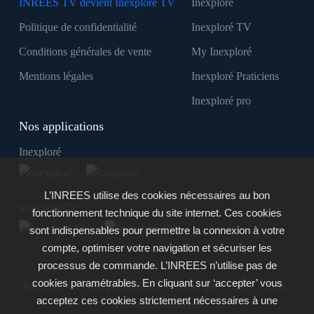
INREES TV devient Inexploré TV
Inexploré
Politique de confidentialité
Inexploré TV
Conditions générales de vente
My Inexploré
Mentions légales
Inexploré Praticiens
Inexploré pro
Nos applications
Inexploré
L’INREES utilise des cookies nécessaires au bon
Inexploré TV
fonctionnement technique du site internet. Ces cookies
sont indispensables pour permettre la connexion à votre
compte, optimiser votre navigation et sécuriser les
processus de commande. L’INREES n’utilise pas de
cookies paramétrables. En cliquant sur ‘accepter’ vous
Inexploré est édité par INREES - Copyright © 2007 - 2026 -
acceptez ces cookies strictement nécessaires à une
Tous droits réservés