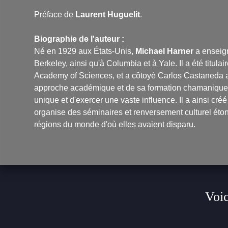
Préface de
Laurent Huguelit
.
Biographie de l'auteur :
Né en 1929 aux États-Unis,
Michael Harner
a enseign
Berkeley, ainsi qu'à Columbia et à Yale. Il a été titul
Academy of Sciences, et a côtoyé Carlos Castaneda al
approche académique et de sa formation chamanique 
unique et d'exercer une vaste influence. Il a ainsi cr
organise des séminaires et renversement culturel éto
régions du monde d'où elles avaient disparu.
Voic