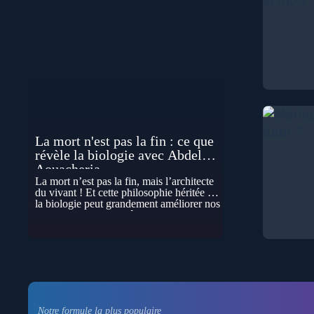
La mort n'est pas la fin : ce que
révèle la biologie avec Abdel
Aouacheria
La mort n’est pas la fin, mais l’architecte
du vivant ! Et cette philosophie héritée de
la biologie peut grandement améliorer nos
vies… Cela peut paraître contre-intuitif, et
pourtant la biologie contemporaine
montre que la mort n’est pas seulement
une disparition… elle est aussi une force
de transformation et d’organisation au
cœur de la Vie. Nos corps se construisent
grâce à des milliers de morts cellulaires
invisibles. Développement, immunité,
cerveau : ces effacements nécessaires
Notre formule la plus populaire