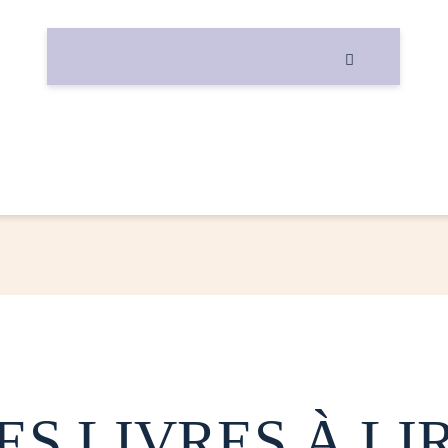

ES LIVRES À LI