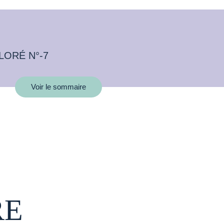
LORÉ N°-7
Voir le sommaire
RE