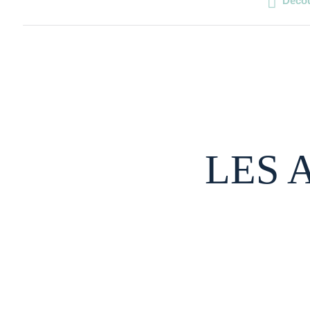
Décou
LES 