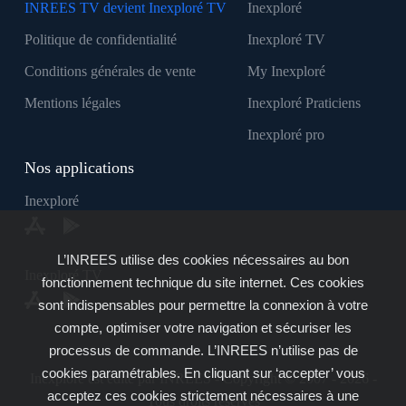
INREES TV devient Inexploré TV
Inexploré
Politique de confidentialité
Inexploré TV
Conditions générales de vente
My Inexploré
Mentions légales
Inexploré Praticiens
Inexploré pro
Nos applications
Inexploré
L’INREES utilise des cookies nécessaires au bon
Inexploré TV
fonctionnement technique du site internet. Ces cookies
sont indispensables pour permettre la connexion à votre
compte, optimiser votre navigation et sécuriser les
processus de commande. L’INREES n’utilise pas de
cookies paramétrables. En cliquant sur ‘accepter’ vous
Inexploré est édité par INREES - Copyright © 2007 - 2026 -
acceptez ces cookies strictement nécessaires à une
Tous droits réservés