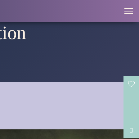
tion
