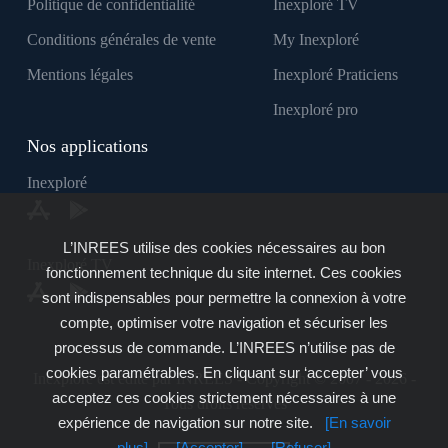
Politique de confidentialité
Inexploré TV
Conditions générales de vente
My Inexploré
Mentions légales
Inexploré Praticiens
Inexploré pro
Nos applications
Inexploré
L’INREES utilise des cookies nécessaires au bon
Inexploré TV
fonctionnement technique du site internet. Ces cookies
sont indispensables pour permettre la connexion à votre
compte, optimiser votre navigation et sécuriser les
processus de commande. L’INREES n’utilise pas de
cookies paramétrables. En cliquant sur ‘accepter’ vous
Inexploré est édité par INREES - Copyright © 2007 - 2026 -
acceptez ces cookies strictement nécessaires à une
Tous droits réservés
expérience de navigation sur notre site.
[En savoir
plus]
[Accepter]
[Refuser]