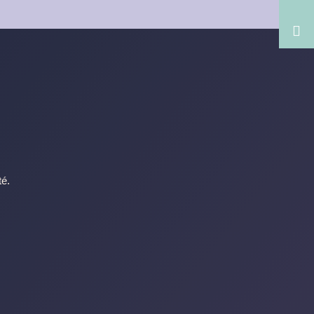

té.