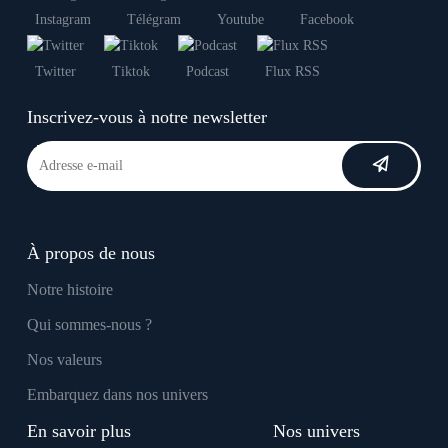
Instagram
Télégram
Youtube
Facebook
Twitter
Tiktok
Podcast
Flux RSS
Inscrivez-vous à notre newsletter
À propos de nous
Notre histoire
Qui sommes-nous ?
Nos valeurs
Embarquez dans nos univers
En savoir plus
Nos univers