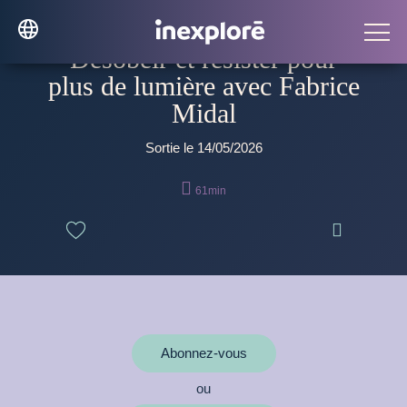
Désobéir et résister pour
plus de lumière avec Fabrice
Midal
Sortie le 14/05/2026

61min

Abonnez-vous
ou