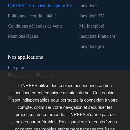
INREES TV devient Inexploré TV
Inexploré
Politique de confidentialité
Inexploré TV
Conditions générales de vente
My Inexploré
Mentions légales
Inexploré Praticiens
Inexploré pro
Nos applications
Inexploré
L’INREES utilise des cookies nécessaires au bon
Inexploré TV
fonctionnement technique du site internet. Ces cookies
sont indispensables pour permettre la connexion à votre
compte, optimiser votre navigation et sécuriser les
processus de commande. L’INREES n’utilise pas de
cookies paramétrables. En cliquant sur ‘accepter’ vous
Inexploré est édité par INREES - Copyright © 2007 - 2026 -
acceptez ces cookies strictement nécessaires à une