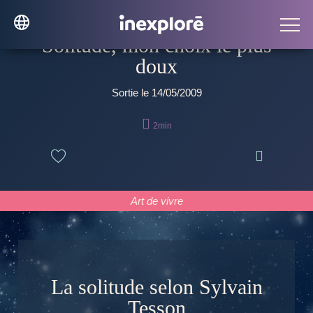
Solitude, mon choix le plus
doux
Sortie le 14/05/2009

2min

Art de vivre
La solitude selon Sylvain
Tesson