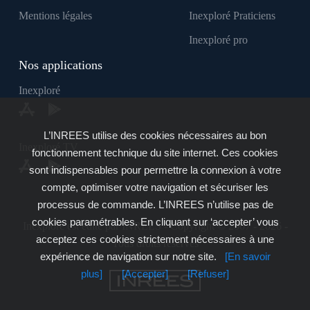
Mentions légales
Inexploré Praticiens
Inexploré pro
Nos applications
Inexploré
L’INREES utilise des cookies nécessaires au bon
Inexploré TV
fonctionnement technique du site internet. Ces cookies
sont indispensables pour permettre la connexion à votre
compte, optimiser votre navigation et sécuriser les
processus de commande. L’INREES n’utilise pas de
cookies paramétrables. En cliquant sur ‘accepter’ vous
Inexploré est édité par INREES - Copyright © 2007 - 2026 -
acceptez ces cookies strictement nécessaires à une
Tous droits réservés
expérience de navigation sur notre site.
[En savoir
plus]
[Accepter]
[Refuser]