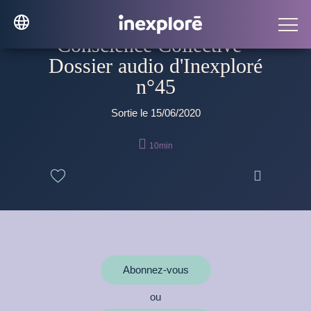
Conscience Collective -
Dossier audio d'Inexploré
n°45
Sortie le 15/06/2020

10min

Abonnez-vous
ou