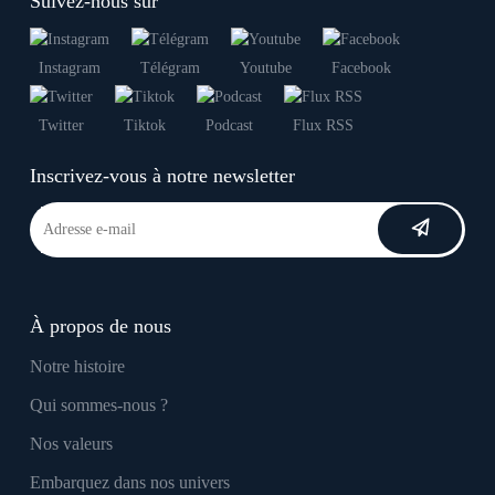
Suivez-nous sur
Instagram
Télégram
Youtube
Facebook
Twitter
Tiktok
Podcast
Flux RSS
Inscrivez-vous à notre newsletter
À propos de nous
Notre histoire
Qui sommes-nous ?
Nos valeurs
Embarquez dans nos univers