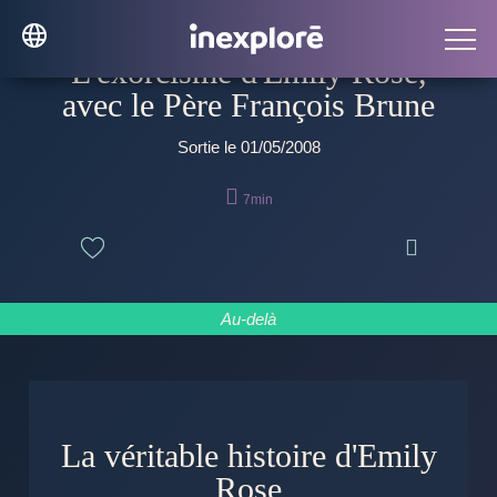
L'exorcisme d'Emily Rose,
avec le Père François Brune
Sortie le 01/05/2008

7min

Au-delà
La véritable histoire d'Emily
Rose