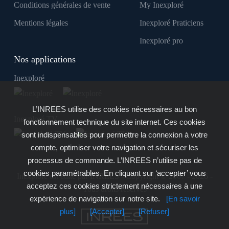
Conditions générales de vente
My Inexploré
Mentions légales
Inexploré Praticiens
Inexploré pro
Nos applications
Inexploré
L’INREES utilise des cookies nécessaires au bon
Inexploré TV
fonctionnement technique du site internet. Ces cookies
sont indispensables pour permettre la connexion à votre
compte, optimiser votre navigation et sécuriser les
processus de commande. L’INREES n’utilise pas de
cookies paramétrables. En cliquant sur ‘accepter’ vous
Inexploré est édité par INREES - Copyright © 2007 - 2026 -
acceptez ces cookies strictement nécessaires à une
Tous droits réservés
expérience de navigation sur notre site.
[En savoir
plus]
[Accepter]
[Refuser]