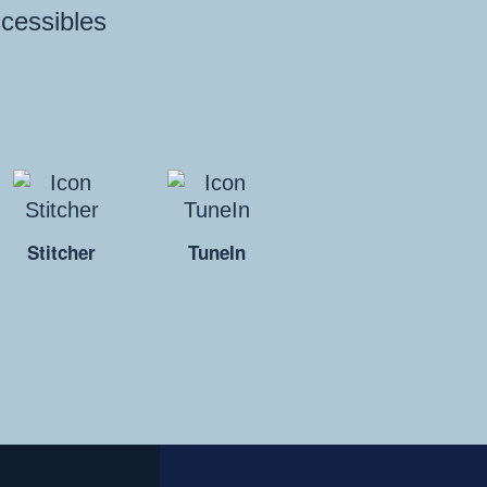
ccessibles
Stitcher
TuneIn