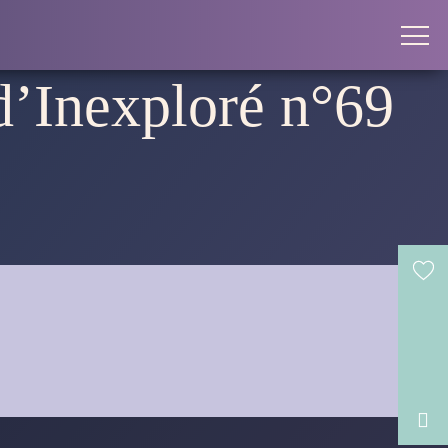
 d’Inexploré n°69
