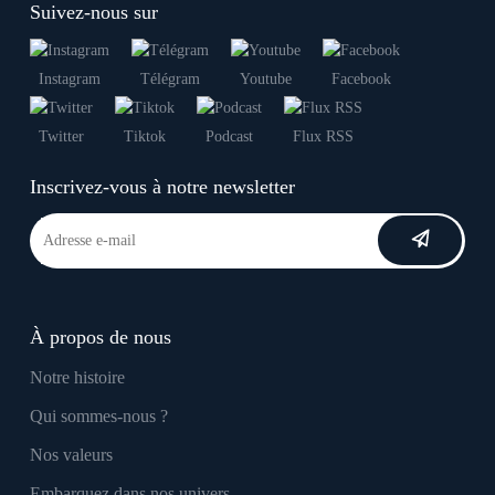
Suivez-nous sur
Instagram
Télégram
Youtube
Facebook
Twitter
Tiktok
Podcast
Flux RSS
Inscrivez-vous à notre newsletter
À propos de nous
Notre histoire
Qui sommes-nous ?
Nos valeurs
Embarquez dans nos univers