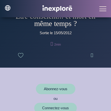
Être conscient... et mort en
même temps ?
Sortie le 15/05/2012

2min

Abonnez-vous
ou
Connectez-vous