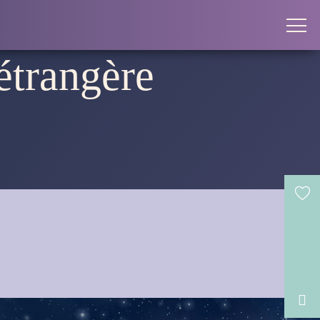
 étrangère
