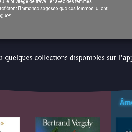
eu le privilège de travailler avec des femmes
 reflètent l'immense sagesse que ces femmes lui ont
ngues.
i quelques collections disponibles sur l’ap