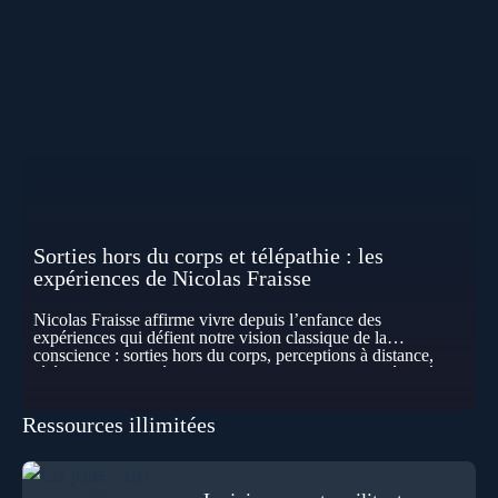
Sorties hors du corps et télépathie : les
expériences de Nicolas Fraisse
Nicolas Fraisse affirme vivre depuis l’enfance des
expériences qui défient notre vision classique de la
conscience : sorties hors du corps, perceptions à distance,
télépathie spontanée… Comment accueillir ces phénomènes
pour les intégrer dans un nouveau paradigme ? Peut-on
réellement “être” un autre lieu, percevoir à distance ou capter
Ressources illimitées
les pensées d’autrui ? Que deviennent l’espace, le temps… et
même notre identité lorsque certaines frontières semblent
disparaître ? Au fil de cet échange, Nicolas raconte ses
expériences les plus troublantes : visions vérifiées,
explorations du cosmos, présence d’autres consciences