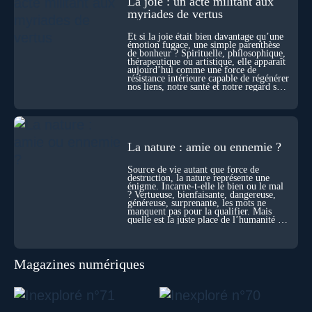
La joie : un acte militant aux
durant ses sorties, protocoles scientifiques… et toujours, cette
myriades de vertus
sensation étrange d’être relié à bien plus vaste que lui-même
! Sommes-nous à l’aube d’une révolution de la conscience ?
Et si la joie était bien davantage qu’une
Sans doute. Mais encore faut-il accepter d’explorer ces
émotion fugace, une simple parenthèse
de bonheur ? Spirituelle, philosophique,
territoires avec lucidité, et rigueur…
thérapeutique ou artistique, elle apparaît
aujourd’hui comme une force de
résistance intérieure capable de régénérer
nos liens, notre santé et notre regard sur
le monde.
La nature : amie ou ennemie ?
Source de vie autant que force de
destruction, la nature représente une
énigme. Incarne-t-elle le bien ou le mal
? Vertueuse, bienfaisante, dangereuse,
généreuse, surprenante, les mots ne
manquent pas pour la qualifier. Mais
quelle est la juste place de l’humanité au
cœur du vivant ?
Magazines numériques