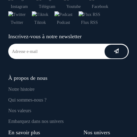
Instagram
Télégram
Youtube
Facebook
Twitter
Tiktok
Podcast
Flux RSS
Inscrivez-vous à notre newsletter
À propos de nous
Notre histoire
Qui sommes-nous ?
Nos valeurs
Embarquez dans nos univers
En savoir plus
Nos univers