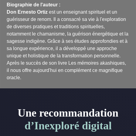
Biographie de l'auteur :
Don Ernesto Ortiz
est un enseignant spirituel et un
guérisseur de renom. Il a consacré sa vie à l'exploration
de diverses pratiques et traditions spirituelles,
notamment le chamanisme, la guérison énergétique et la
sagesse indigène. Grâce à ses études approfondies et à
sa longue expérience, il a développé une approche
unique et holistique de la transformation personnelle.
Après le succès de son livre
Les mémoires akashiques
,
il nous offre aujourd'hui en complément ce magnifique
oracle.
Une recommandation
d’Inexploré digital