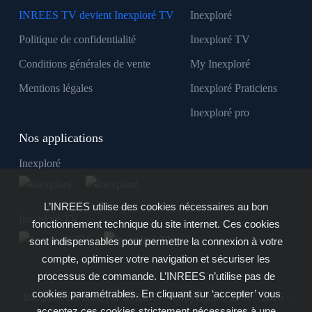
INREES TV devient Inexploré TV
Inexploré
Politique de confidentialité
Inexploré TV
Conditions générales de vente
My Inexploré
Mentions légales
Inexploré Praticiens
Inexploré pro
Nos applications
Inexploré
L’INREES utilise des cookies nécessaires au bon
Inexploré TV
fonctionnement technique du site internet. Ces cookies
sont indispensables pour permettre la connexion à votre
compte, optimiser votre navigation et sécuriser les
processus de commande. L’INREES n’utilise pas de
cookies paramétrables. En cliquant sur ‘accepter’ vous
Inexploré est édité par INREES - Copyright © 2007 - 2026 -
acceptez ces cookies strictement nécessaires à une