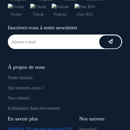
Twitter
Tiktok
Podcast
Flux RSS
Inscrivez-vous à notre newsletter
À propos de nous
Notre histoire
Qui sommes-nous ?
Nos valeurs
Embarquez dans nos univers
En savoir plus
Nos univers
INREES TV devient Inexploré TV
Inexploré