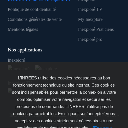
Politique de confidentialité
Inexploré TV
Conditions générales de vente
My Inexploré
Mentions légales
Inexploré Praticiens
Inexploré pro
Nos applications
Inexploré
L’INREES utilise des cookies nécessaires au bon
Inexploré TV
fonctionnement technique du site internet. Ces cookies
sont indispensables pour permettre la connexion à votre
compte, optimiser votre navigation et sécuriser les
processus de commande. L’INREES n’utilise pas de
cookies paramétrables. En cliquant sur ‘accepter’ vous
Inexploré est édité par INREES - Copyright © 2007 - 2026 -
acceptez ces cookies strictement nécessaires à une
Tous droits réservés
expérience de navigation sur notre site.
[En savoir