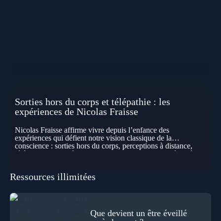
Sorties hors du corps et télépathie : les
expériences de Nicolas Fraisse
Nicolas Fraisse affirme vivre depuis l’enfance des
expériences qui défient notre vision classique de la
conscience : sorties hors du corps, perceptions à distance,
télépathie spontanée… Comment accueillir ces phénomènes
pour les intégrer dans un nouveau paradigme ? Peut-on
réellement “être” un autre lieu, percevoir à distance ou capter
Ressources illimitées
les pensées d’autrui ? Que deviennent l’espace, le temps… et
même notre identité lorsque certaines frontières semblent
disparaître ? Au fil de cet échange, Nicolas raconte ses
expériences les plus troublantes : visions vérifiées,
explorations du cosmos, présence d’autres consciences
Que devient un être éveillé
durant ses sorties, protocoles scientifiques… et toujours, cette