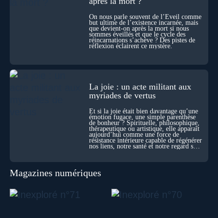
après la mort ?
sensation étrange d’être relié à bien plus vaste que lui-même
! Sommes-nous à l’aube d’une révolution de la conscience ?
On nous parle souvent de l’Éveil comme
Sans doute. Mais encore faut-il accepter d’explorer ces
but ultime de l’existence incarnée, mais
territoires avec lucidité, et rigueur…
que devient-on après la mort si nous
sommes éveillés et que le cycle des
réincarnations s’achève ? Des pistes de
réflexion éclairent ce mystère.
La joie : un acte militant aux
myriades de vertus
Et si la joie était bien davantage qu’une
émotion fugace, une simple parenthèse
de bonheur ? Spirituelle, philosophique,
thérapeutique ou artistique, elle apparaît
aujourd’hui comme une force de
résistance intérieure capable de régénérer
nos liens, notre santé et notre regard sur
le monde.
Magazines numériques