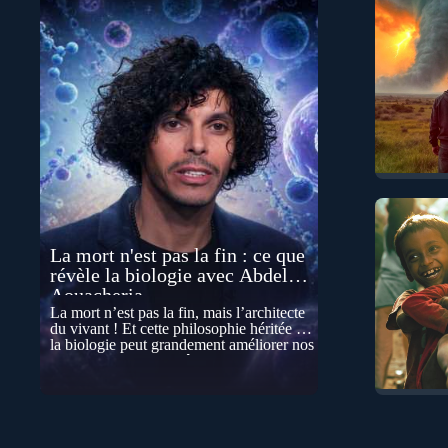
La mort n'est pas la fin : ce que
révèle la biologie avec Abdel
Aouacheria
La mort n’est pas la fin, mais l’architecte
du vivant ! Et cette philosophie héritée de
la biologie peut grandement améliorer nos
vies… Cela peut paraître contre-intuitif, et
pourtant la biologie contemporaine
montre que la mort n’est pas seulement
une disparition… elle est aussi une force
de transformation et d’organisation au
cœur de la Vie. Nos corps se construisent