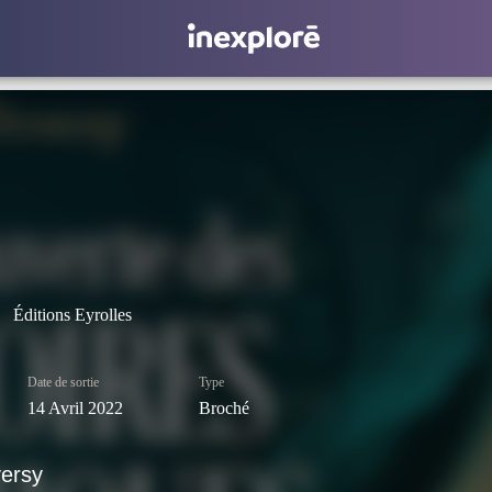
Éditions Eyrolles
Date de sortie
Type
14 Avril 2022
Broché
versy