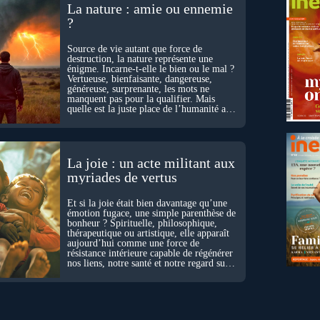
La nature : amie ou ennemie
?
Source de vie autant que force de
destruction, la nature représente une
énigme. Incarne-t-elle le bien ou le mal ?
Vertueuse, bienfaisante, dangereuse,
généreuse, surprenante, les mots ne
manquent pas pour la qualifier. Mais
quelle est la juste place de l’humanité au
cœur du vivant ?
La joie : un acte militant aux
myriades de vertus
Et si la joie était bien davantage qu’une
émotion fugace, une simple parenthèse de
bonheur ? Spirituelle, philosophique,
thérapeutique ou artistique, elle apparaît
aujourd’hui comme une force de
résistance intérieure capable de régénérer
nos liens, notre santé et notre regard sur
le monde.