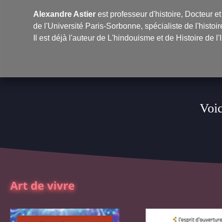
Alexandre Astier
est professeur d'histoire, Docteur 
de l'Université Paris-Sorbonne, spécialiste de l'histoir
Il est déjà l'auteur de
L'hindouisme
et de
Histoire de l'
Voic