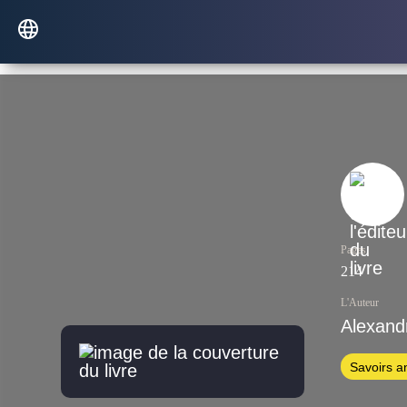
Pages
214
L'Auteur
Alexandr
Savoirs a