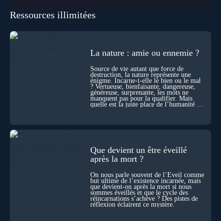
réellement “être” un autre lieu, percevoir à distance ou capter
Ressources illimitées
les pensées d’autrui ? Que deviennent l’espace, le temps… et
même notre identité lorsque certaines frontières semblent
disparaître ? Au fil de cet échange, Nicolas raconte ses
expériences les plus troublantes : visions vérifiées,
explorations du cosmos, présence d’autres consciences
La nature : amie ou ennemie ?
durant ses sorties, protocoles scientifiques… et toujours, cette
sensation étrange d’être relié à bien plus vaste que lui-même
Source de vie autant que force de
! Sommes-nous à l’aube d’une révolution de la conscience ?
destruction, la nature représente une
Sans doute. Mais encore faut-il accepter d’explorer ces
énigme. Incarne-t-elle le bien ou le mal
territoires avec lucidité, et rigueur…
? Vertueuse, bienfaisante, dangereuse,
généreuse, surprenante, les mots ne
manquent pas pour la qualifier. Mais
quelle est la juste place de l’humanité au
cœur du vivant ?
Que devient un être éveillé
après la mort ?
On nous parle souvent de l’Éveil comme
but ultime de l’existence incarnée, mais
que devient-on après la mort si nous
sommes éveillés et que le cycle des
réincarnations s’achève ? Des pistes de
réflexion éclairent ce mystère.