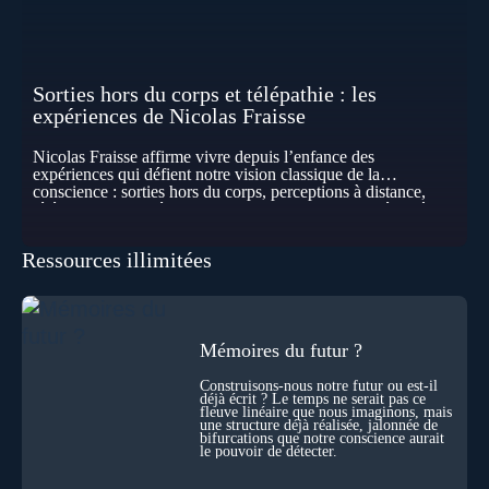
Sorties hors du corps et télépathie : les
expériences de Nicolas Fraisse
Nicolas Fraisse affirme vivre depuis l’enfance des
expériences qui défient notre vision classique de la
conscience : sorties hors du corps, perceptions à distance,
télépathie spontanée… Comment accueillir ces phénomènes
pour les intégrer dans un nouveau paradigme ? Peut-on
réellement “être” un autre lieu, percevoir à distance ou capter
Ressources illimitées
les pensées d’autrui ? Que deviennent l’espace, le temps… et
même notre identité lorsque certaines frontières semblent
disparaître ? Au fil de cet échange, Nicolas raconte ses
expériences les plus troublantes : visions vérifiées,
explorations du cosmos, présence d’autres consciences
durant ses sorties, protocoles scientifiques… et toujours, cette
Mémoires du futur ?
sensation étrange d’être relié à bien plus vaste que lui-même
! Sommes-nous à l’aube d’une révolution de la conscience ?
Construisons-nous notre futur ou est-il
déjà écrit ? Le temps ne serait pas ce
Sans doute. Mais encore faut-il accepter d’explorer ces
fleuve linéaire que nous imaginons, mais
territoires avec lucidité, et rigueur…
une structure déjà réalisée, jalonnée de
bifurcations que notre conscience aurait
le pouvoir de détecter.