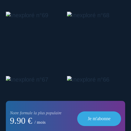
Notre formule la plus populaire
9.90 €
Je m'abonne
/ mois