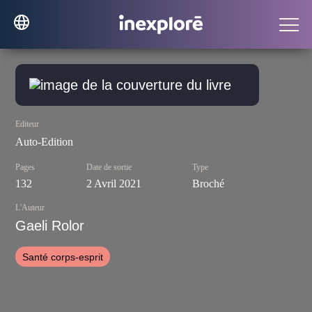
Editeur
Auto-Edition
Pages
Date de sortie
Type
132
2 Avril 2021
Broché
L'Auteur
Gaeli Rolor
Santé corps-esprit