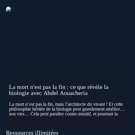
La mort n'est pas la fin : ce que révèle la
biologie avec Abdel Aouacheria
La mort n’est pas la fin, mais l’architecte du vivant ! Et cette
philosophie héritée de la biologie peut grandement améliorer
nos vies… Cela peut paraître contre-intuitif, et pourtant la
biologie contemporaine montre que la mort n’est pas
seulement une disparition… elle est aussi une force de
transformation et d’organisation au cœur de la Vie. Nos corps
Ressources illimitées
se construisent grâce à des milliers de morts cellulaires