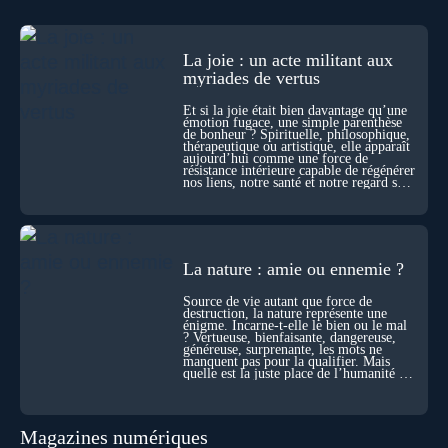
invisibles. Développement, immunité, cerveau : ces
effacements nécessaires façonnent la vie elle-même. À toutes
les échelles, la mort apparaît moins comme une rupture que
comme une logique active du vivant. Alors, la biologie peut-
La joie : un acte militant aux
elle transformer notre manière de penser la mort ? Existe-t-il
myriades de vertus
des ponts avec nos intuitions métaphysiques sur le cycle de
l’âme ? Nous en parlons avec Abdel Aouacheria, docteur en
Et si la joie était bien davantage qu’une
biochimie et spécialiste de la mort cellulaire.
émotion fugace, une simple parenthèse
de bonheur ? Spirituelle, philosophique,
thérapeutique ou artistique, elle apparaît
aujourd’hui comme une force de
résistance intérieure capable de régénérer
nos liens, notre santé et notre regard sur
le monde.
La nature : amie ou ennemie ?
Source de vie autant que force de
destruction, la nature représente une
énigme. Incarne-t-elle le bien ou le mal
? Vertueuse, bienfaisante, dangereuse,
généreuse, surprenante, les mots ne
manquent pas pour la qualifier. Mais
quelle est la juste place de l’humanité au
cœur du vivant ?
Magazines numériques