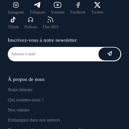
Instagram
Télégram
Youtube
Facebook
Twitter
Tiktok
Podcast
Flux RSS
Inscrivez-vous à notre newsletter
À propos de nous
Notre histoire
Qui sommes-nous ?
Nos valeurs
Embarquez dans nos univers