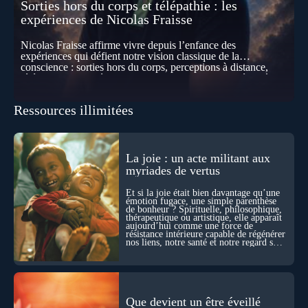
Sorties hors du corps et télépathie : les
expériences de Nicolas Fraisse
Nicolas Fraisse affirme vivre depuis l’enfance des
expériences qui défient notre vision classique de la
conscience : sorties hors du corps, perceptions à distance,
télépathie spontanée… Comment accueillir ces phénomènes
pour les intégrer dans un nouveau paradigme ? Peut-on
réellement “être” un autre lieu, percevoir à distance ou capter
Ressources illimitées
les pensées d’autrui ? Que deviennent l’espace, le temps… et
même notre identité lorsque certaines frontières semblent
disparaître ? Au fil de cet échange, Nicolas raconte ses
expériences les plus troublantes : visions vérifiées,
explorations du cosmos, présence d’autres consciences
La joie : un acte militant aux
durant ses sorties, protocoles scientifiques… et toujours, cette
myriades de vertus
sensation étrange d’être relié à bien plus vaste que lui-même
! Sommes-nous à l’aube d’une révolution de la conscience ?
Et si la joie était bien davantage qu’une
Sans doute. Mais encore faut-il accepter d’explorer ces
émotion fugace, une simple parenthèse
de bonheur ? Spirituelle, philosophique,
territoires avec lucidité, et rigueur…
thérapeutique ou artistique, elle apparaît
aujourd’hui comme une force de
résistance intérieure capable de régénérer
nos liens, notre santé et notre regard sur
le monde.
Que devient un être éveillé