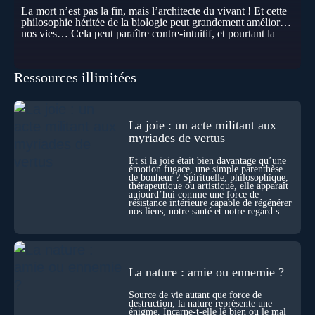
La mort n’est pas la fin, mais l’architecte du vivant ! Et cette
philosophie héritée de la biologie peut grandement améliorer
nos vies… Cela peut paraître contre-intuitif, et pourtant la
biologie contemporaine montre que la mort n’est pas
seulement une disparition… elle est aussi une force de
transformation et d’organisation au cœur de la Vie. Nos corps
Ressources illimitées
se construisent grâce à des milliers de morts cellulaires
invisibles. Développement, immunité, cerveau : ces
effacements nécessaires façonnent la vie elle-même. À toutes
les échelles, la mort apparaît moins comme une rupture que
comme une logique active du vivant. Alors, la biologie peut-
La joie : un acte militant aux
elle transformer notre manière de penser la mort ? Existe-t-il
myriades de vertus
des ponts avec nos intuitions métaphysiques sur le cycle de
l’âme ? Nous en parlons avec Abdel Aouacheria, docteur en
Et si la joie était bien davantage qu’une
biochimie et spécialiste de la mort cellulaire.
émotion fugace, une simple parenthèse
de bonheur ? Spirituelle, philosophique,
thérapeutique ou artistique, elle apparaît
aujourd’hui comme une force de
résistance intérieure capable de régénérer
nos liens, notre santé et notre regard sur
le monde.
La nature : amie ou ennemie ?
Source de vie autant que force de
destruction, la nature représente une
énigme. Incarne-t-elle le bien ou le mal