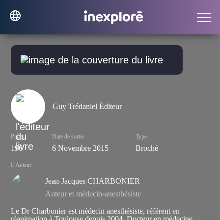
Guy Trédaniel Éditeur
Pages
Date de sortie
Type
196
6 Novembre 2015
Broché
L'Auteur
Jean-Jacques CHARBONIER
Auteur et médecin-anesthésiste
Le Dr Charbonier est médecin anesthésiste, référent en
réanimation à Toulouse depuis 2004. Docteur en médecine