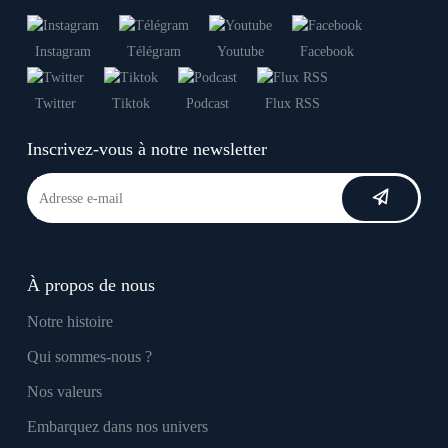
Instagram
Télégram
Youtube
Facebook
Twitter
Tiktok
Podcast
Flux RSS
Inscrivez-vous à notre newsletter
À propos de nous
Notre histoire
Qui sommes-nous ?
Nos valeurs
Embarquez dans nos univers