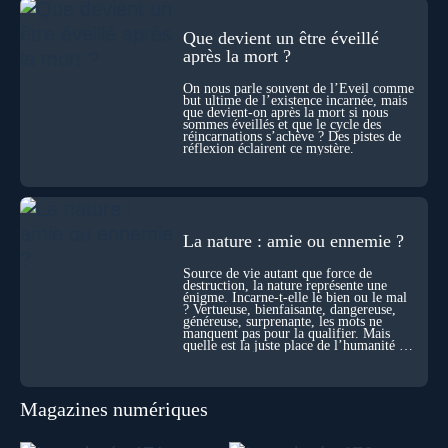
les échelles, la mort apparaît moins comme une rupture que
comme une logique active du vivant. Alors, la biologie peut-
Que devient un être éveillé
elle transformer notre manière de penser la mort ? Existe-t-il
après la mort ?
des ponts avec nos intuitions métaphysiques sur le cycle de
l’âme ? Nous en parlons avec Abdel Aouacheria, docteur en
On nous parle souvent de l’Éveil comme
biochimie et spécialiste de la mort cellulaire.
but ultime de l’existence incarnée, mais
que devient-on après la mort si nous
sommes éveillés et que le cycle des
réincarnations s’achève ? Des pistes de
réflexion éclairent ce mystère.
La nature : amie ou ennemie ?
Source de vie autant que force de
destruction, la nature représente une
énigme. Incarne-t-elle le bien ou le mal
? Vertueuse, bienfaisante, dangereuse,
généreuse, surprenante, les mots ne
manquent pas pour la qualifier. Mais
quelle est la juste place de l’humanité au
cœur du vivant ?
Magazines numériques