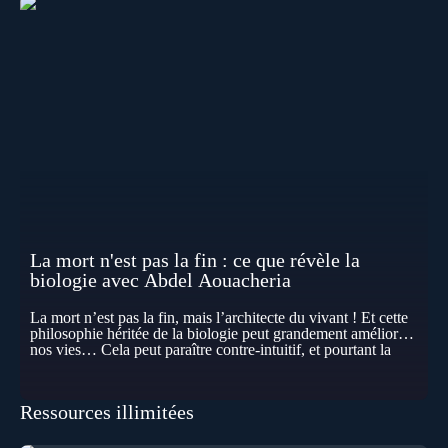
La mort n'est pas la fin : ce que révèle la
biologie avec Abdel Aouacheria
La mort n’est pas la fin, mais l’architecte du vivant ! Et cette
philosophie héritée de la biologie peut grandement améliorer
nos vies… Cela peut paraître contre-intuitif, et pourtant la
biologie contemporaine montre que la mort n’est pas
seulement une disparition… elle est aussi une force de
transformation et d’organisation au cœur de la Vie. Nos corps
Ressources illimitées
se construisent grâce à des milliers de morts cellulaires
invisibles. Développement, immunité, cerveau : ces
effacements nécessaires façonnent la vie elle-même. À toutes