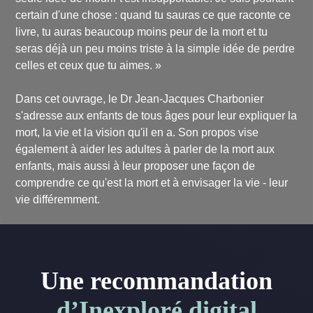
certain d'une chose : quand tu sauras ce que raconte ce
livre, tu auras beaucoup moins peur de la mort et tu
seras déjà un peu moins triste à la simple idée de perdre
celles et ceux que tu aimes. »
Dans cet ouvrage, le Dr Jean-Jacques Charbonier
s'adresse aux enfants de tous âges pour leur expliquer la
mort, la vie et la vision qu'il en a. Son propos vise
également à aider les adultes à parler de la mort aux
enfants, mais aussi à leur proposer une façon de
comprendre ce qu'est la mort et à envisager la vie - leur
vie différemment.
Une recommandation
d’Inexploré digital