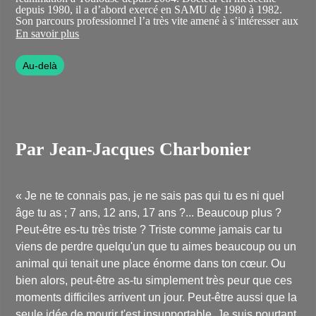
depuis 1980, il a d’abord exercé en SAMU de 1980 à 1982.
Son parcours professionnel l’a très vite amené à s’intéresser aux
expériences de Mort Imminente, comme il le souligne : « je
En savoir plus
m’occupe depuis près de 20 ans de personnes en état de mort
imminente ; des comateux qui, plongés dans les limbes d'une
Au-delà
dimension inconnue, parviennent parfois à revenir à la vie après
avoir traversé une expérience bouleversante. »
Par Jean-Jacques Charbonier
« Je ne te connais pas, je ne sais pas qui tu es ni quel
âge tu as ; 7 ans, 12 ans, 17 ans ?... Beaucoup plus ?
Peut-être es-tu très triste ? Triste comme jamais car tu
viens de perdre quelqu'un que tu aimes beaucoup ou un
animal qui tenait une place énorme dans ton cœur. Ou
bien alors, peut-être as-tu simplement très peur que ces
moments difficiles arrivent un jour. Peut-être aussi que la
seule idée de mourir t'est insupportable. Je suis pourtant