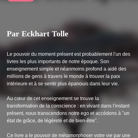
Par Eckhart Tolle
Le pouvoir du moment présent est probablement l'un des
livres les plus importants de notre époque. Son
enseignement simple et néanmoins profond a aidé des
millions de gens à travers le monde à trouver la paix
intérieure et à se sentir plus épanouis dans leur vie.
Au cœur de cet enseignement se trouve la
transformation de la conscience : en vivant dans l'instant
présent, nous transcendons notre ego et accédons à "un
état de grâce, de légèreté et de bien-être".
Ce livre a le pouvoir de métamorphoser votre vie par une