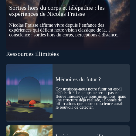
Sorties hors du corps et télépathie : les
expériences de Nicolas Fraisse
Nicolas Fraisse affirme vivre depuis l’enfance des
expériences qui défient notre vision classique de la
conscience : sorties hors du corps, perceptions à distance,
télépathie spontanée… Comment accueillir ces phénomènes
pour les intégrer dans un nouveau paradigme ? Peut-on
réellement “être” un autre lieu, percevoir à distance ou capter
Ressources illimitées
les pensées d’autrui ? Que deviennent l’espace, le temps… et
même notre identité lorsque certaines frontières semblent
disparaître ? Au fil de cet échange, Nicolas raconte ses
expériences les plus troublantes : visions vérifiées,
explorations du cosmos, présence d’autres consciences
durant ses sorties, protocoles scientifiques… et toujours, cette
Mémoires du futur ?
sensation étrange d’être relié à bien plus vaste que lui-même
! Sommes-nous à l’aube d’une révolution de la conscience ?
Construisons-nous notre futur ou est-il
Sans doute. Mais encore faut-il accepter d’explorer ces
déjà écrit ? Le temps ne serait pas ce
fleuve linéaire que nous imaginons, mais
territoires avec lucidité, et rigueur…
une structure déjà réalisée, jalonnée de
bifurcations que notre conscience aurait
le pouvoir de détecter.