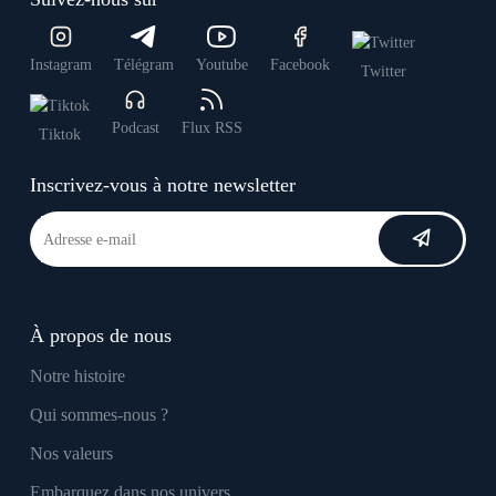
Instagram
Télégram
Youtube
Facebook
Twitter
Podcast
Flux RSS
Tiktok
Inscrivez-vous à notre newsletter
À propos de nous
Notre histoire
Qui sommes-nous ?
Nos valeurs
Embarquez dans nos univers