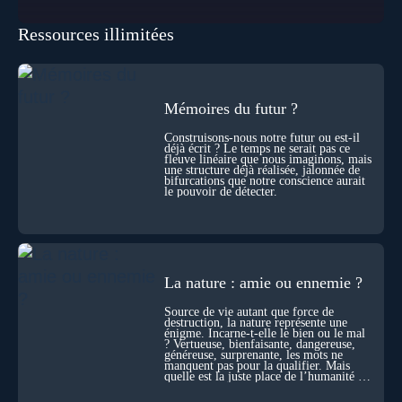
pour les intégrer dans un nouveau paradigme ? Peut-on
réellement “être” un autre lieu, percevoir à distance ou capter
Ressources illimitées
les pensées d’autrui ? Que deviennent l’espace, le temps… et
même notre identité lorsque certaines frontières semblent
disparaître ? Au fil de cet échange, Nicolas raconte ses
expériences les plus troublantes : visions vérifiées,
explorations du cosmos, présence d’autres consciences
durant ses sorties, protocoles scientifiques… et toujours, cette
Mémoires du futur ?
sensation étrange d’être relié à bien plus vaste que lui-même
! Sommes-nous à l’aube d’une révolution de la conscience ?
Construisons-nous notre futur ou est-il
déjà écrit ? Le temps ne serait pas ce
Sans doute. Mais encore faut-il accepter d’explorer ces
fleuve linéaire que nous imaginons, mais
territoires avec lucidité, et rigueur…
une structure déjà réalisée, jalonnée de
bifurcations que notre conscience aurait
le pouvoir de détecter.
La nature : amie ou ennemie ?
Source de vie autant que force de
destruction, la nature représente une
énigme. Incarne-t-elle le bien ou le mal
? Vertueuse, bienfaisante, dangereuse,
généreuse, surprenante, les mots ne
manquent pas pour la qualifier. Mais
quelle est la juste place de l’humanité au
cœur du vivant ?