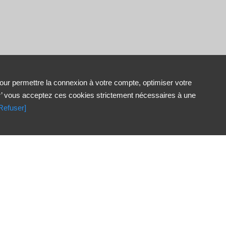
our permettre la connexion à votre compte, optimiser votre
r’ vous acceptez ces cookies strictement nécessaires à une
Refuser]

Nouveautés
Les plus vus
