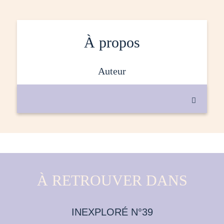
À propos
auteur

À RETROUVER DANS
INEXPLORÉ N°39