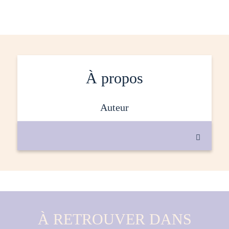
À propos
auteur

À RETROUVER DANS