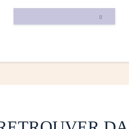

 RETROUVER DA