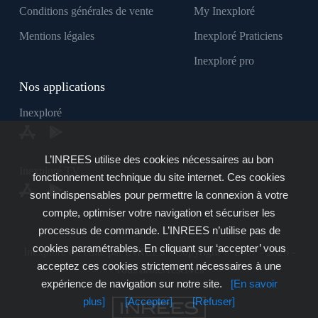
Conditions générales de vente
My Inexploré
Mentions légales
Inexploré Praticiens
Inexploré pro
Nos applications
Inexploré
L’INREES utilise des cookies nécessaires au bon
Inexploré TV
fonctionnement technique du site internet. Ces cookies
sont indispensables pour permettre la connexion à votre
compte, optimiser votre navigation et sécuriser les
processus de commande. L’INREES n’utilise pas de
cookies paramétrables. En cliquant sur ‘accepter’ vous
Inexploré est édité par INREES - Copyright © 2007 - 2026 -
acceptez ces cookies strictement nécessaires à une
Tous droits réservés
expérience de navigation sur notre site.
[En savoir
plus]
[Accepter]
[Refuser]