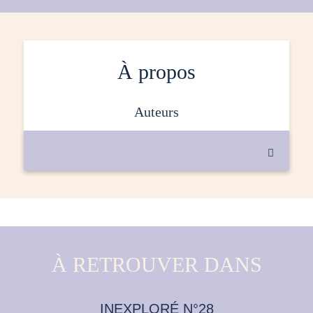
À propos
auteurs

À RETROUVER DANS
INEXPLORÉ N°28