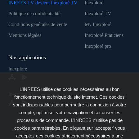
INREES TV devient Inexploré TV
Inexploré
Politique de confidentialité
Inexploré TV
Conditions générales de vente
My Inexploré
Mentions légales
Inexploré Praticiens
Inexploré pro
Nos applications
Inexploré
L’INREES utilise des cookies nécessaires au bon
Inexploré TV
fonctionnement technique du site internet. Ces cookies
sont indispensables pour permettre la connexion à votre
compte, optimiser votre navigation et sécuriser les
processus de commande. L’INREES n’utilise pas de
cookies paramétrables. En cliquant sur ‘accepter’ vous
Inexploré est édité par INREES - Copyright © 2007 - 2026 -
acceptez ces cookies strictement nécessaires à une
Tous droits réservés