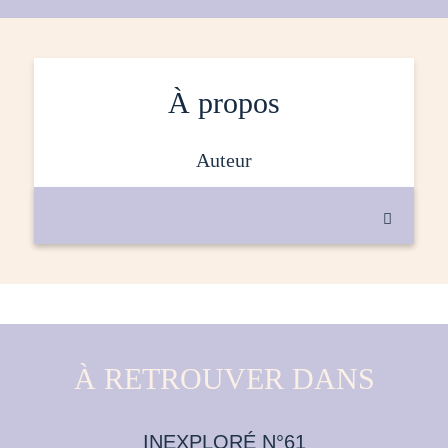
À propos
auteur

À RETROUVER DANS
INEXPLORÉ N°61